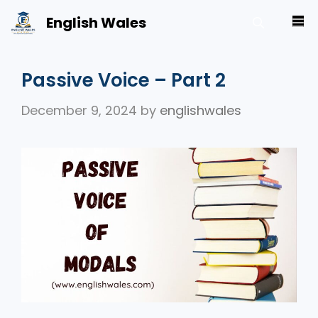
Skip
English Wales
M
to
content
Passive Voice – Part 2
December 9, 2024
by
englishwales