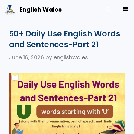
Skip
English Wales
M
to
content
50+ Daily Use English Words
and Sentences-Part 21
June 16, 2026
by
englishwales