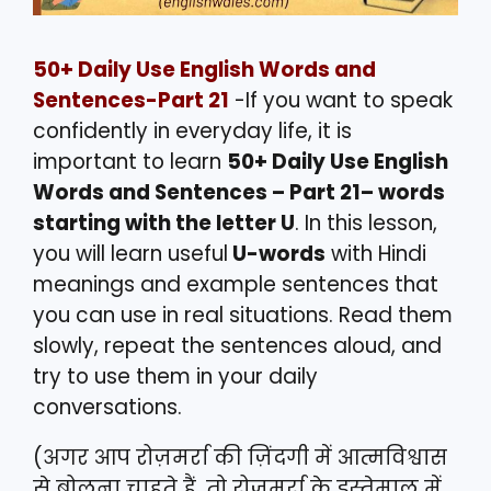
50+ Daily Use English Words and
Sentences-Part 21
-If you want to speak
confidently in everyday life, it is
important to learn
50+ Daily Use English
Words and Sentences – Part 21– words
starting with the letter U
. In this lesson,
you will learn useful
U-words
with Hindi
meanings and example sentences that
you can use in real situations. Read them
slowly, repeat the sentences aloud, and
try to use them in your daily
conversations.
(अगर आप रोज़मर्रा की ज़िंदगी में आत्मविश्वास
से बोलना चाहते हैं, तो रोज़मर्रा के इस्तेमाल में