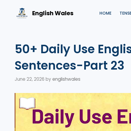
Skip
to
English Wales
HOME
TENS
content
50+ Daily Use Engl
Sentences-Part 23
June 22, 2026
by
englishwales