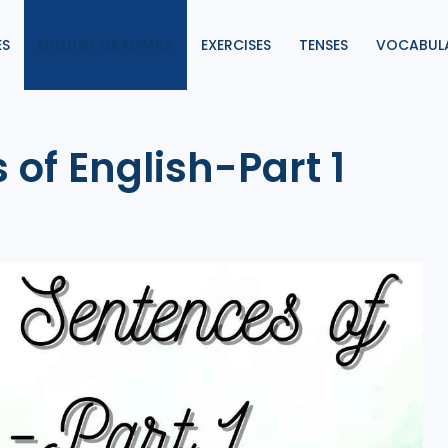
ES
ENGLISH GRAMMAR
EXERCISES
TENSES
VOCABUL
 of English-Part 1