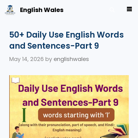
Skip
English Wales
M
to
content
50+ Daily Use English Words
and Sentences-Part 9
May 14, 2026
by
englishwales